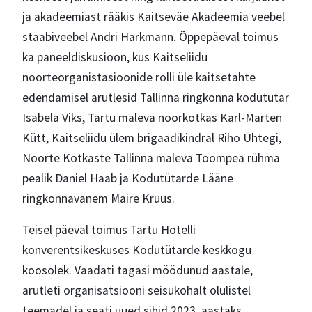
ja akadeemiast rääkis Kaitseväe Akadeemia veebel
staabiveebel Andri Harkmann. Õppepäeval toimus
ka paneeldiskusioon, kus Kaitseliidu
noorteorganistasioonide rolli üle kaitsetahte
edendamisel arutlesid Tallinna ringkonna kodutütar
Isabela Viks, Tartu maleva noorkotkas Karl-Marten
Kütt, Kaitseliidu ülem brigaadikindral Riho Ühtegi,
Noorte Kotkaste Tallinna maleva Toompea rühma
pealik Daniel Haab ja Kodutütarde Lääne
ringkonnavanem Maire Kruus.
Teisel päeval toimus Tartu Hotelli
konverentsikeskuses Kodutütarde keskkogu
koosolek. Vaadati tagasi möödunud aastale,
arutleti organisatsiooni seisukohalt olulistel
teemadel ja seati uued sihid 2023. aastaks.