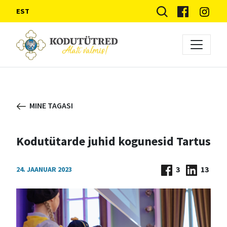
EST
MINE TAGASI
Kodutütarde juhid kogunesid Tartus
3
13
24. JAANUAR 2023