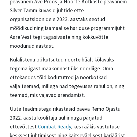
peavanem Ave Proos ja Noorte Kotkaste peavanem
Silver Tamm kuvasid juhtide ette
organisatsioonidele 2023. aastaks seotud
mõõdikud ning isamaalise hariduse programmijuht
Aare Vest tegi tagasivaate ning kokkuvõtte
möödunud aastast.
Külalistena oli kutsutud noorte häält kõlavaks
tegema igast maakonnast üks noorliige. Oma
ettekandes tõid kodutütred ja noorkotkad
välja teemad, millega nad tegevuses rahul on, ning
teemad, mis vajavad arendamist.
Uute teadmistega rikastasid päeva Remo Ojastu
2022. aasta koolitaja auhinnaga pärjatud
ettevõttest
Combat Ready
, kes rääkis vastutuse
kesksest juhtimisest ning kaitseväelisest karjäärist